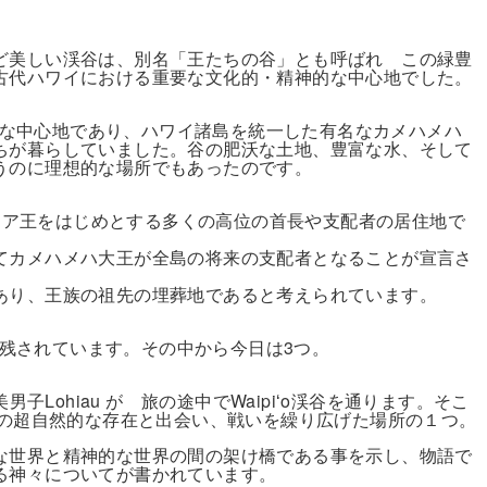
ど美しい渓谷は、別名「王たちの谷」とも呼ばれ この緑豊
古代ハワイにおける重要な文化的・精神的な中心地でした。
教的な中心地であり、ハワイ諸島を統一した有名なカメハメハ
ちが暮らしていました。谷の肥沃な土地、豊富な水、そして
うのに理想的な場所でもあったのです。
なリロア王をはじめとする多くの高位の首長や支配者の居住地で
てカメハメハ大王が全島の将来の支配者となることが宣言さ
あり、王族の祖先の埋葬地であると考えられています。
話が残されています。その中から今日は3つ。
の美男子Lohiau が 旅の途中でWaipiʻo渓谷を通ります。そこ
他の超自然的な存在と出会い、戦いを繰り広げた場所の１つ。
な世界と精神的な世界の間の架け橋である事を示し、物語で
る神々についてが書かれています。