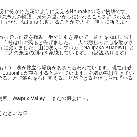
半分に分かれた花のように見えるNaupakaの花の物語です。
いう青年の恋人の物語。身分の違いから結ばれることを許されなか
ましたが、Kahuna は助けることができず、神々に祈るよう
に飾っていた花を摘み、半分に引き裂いて、片方をKauiに渡し
い、自分は山に残ると告げました。二人の悲しみに心を動かさ
に変えました。山に咲くナウパカ（Naupaka Kuahiwi）と
ai ）は、二人の永遠の別れを象徴しています。（諸説あります）
くとも1つ、魂が旅立つ場所があると言われています。現在は砂
uaomiluが存在するとされています。死者の魂は生きてい
めることで彼らを石に変えることができると信じられている
aipiʻo Valley またの機会に～。
くださいね♡