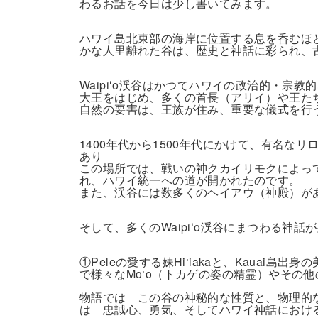
わるお話を今日は少し書いてみます。
ハワイ島北東部の海岸に位置する息を呑むほ
かな人里離れた谷は、歴史と神話に彩られ、
Waipiʻo渓谷はかつてハワイの政治的・宗
大王をはじめ、多くの首長（アリイ）や王た
自然の要害は、王族が住み、重要な儀式を行
1400年代から1500年代にかけて、有名
あり
この場所では、戦いの神クカイリモクによっ
れ、ハワイ統一への道が開かれたのです。
また、渓谷には数多くのヘイアウ（神殿）が
そして、多くのWaipiʻo渓谷にまつわる神
①Peleの愛する妹Hiʻiakaと、Kauai島出身
で様々なMoʻo（トカゲの姿の精霊）やその
物語では この谷の神秘的な性質と、物理的
は 忠誠心、勇気、そしてハワイ神話におけ