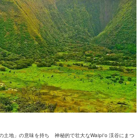
土地」の意味を持ち 神秘的で壮大なWaipiʻo 渓谷にまつ