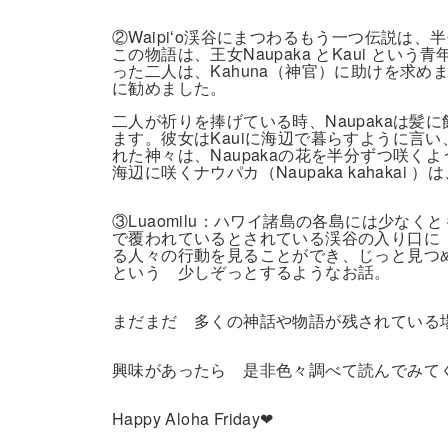
②Waipiʻo渓谷にまつわるもう一つ伝説は、
この物語は、王女Naupaka とKaui と
った二人は、Kahuna（神官）に助けを求め
に勧めました。
二人が祈りを捧げている時、Naupakaは髪
ます。彼女はKauiに海辺で暮らすように言
れた神々は、Naupakaの花を半分ずつ咲くよう
海辺に咲くナウパカ（Naupaka kahak
③Luaomilu：ハワイ諸島の各島には少な
で覆われているとされている渓谷の入り口に L
る人々の行動を見ることができ、じっと見つ
という 少しぞっとするようなお話。
まだまだ 多くの神話や物語が残されている場所 W
興味があったら 是非色々調べて読んでみて
Happy Aloha Friday❤