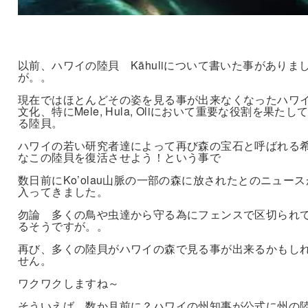
以前、ハワイの陸貝 Kāhuliについて書いた事がありま
が。。
現在ではほとんどその姿を見る事が出来なくなったハワ
文化、特にMele, Hula, Oliにおいて重要な役割を果たし
る陸貝。
ハワイの若い研究者達によって再び森の宝石と呼ばれる
なこの陸貝を復活させよう！という事で
数日前にKo’olau山脈の一部の森に放されたとのニュース
入ってきました。
勿論 多くの鳥や虫達から守る為にフェンスで区切られ
るそうですが。。
再び、多くの陸貝がハワイの森で見る事が出来るかもし
せん。
ワクワクしますね～
そういえば、数か月前に？ハワイの州知事が公式に州の